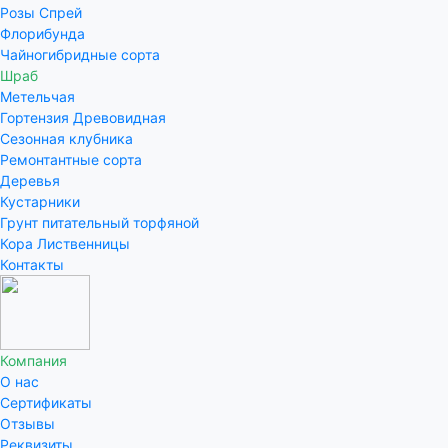
Розы Спрей
Флорибунда
Чайногибридные сорта
Шраб
Метельчая
Гортензия Древовидная
Сезонная клубника
Ремонтантные сорта
Деревья
Кустарники
Грунт питательный торфяной
Кора Лиственницы
Контакты
Компания
О нас
Сертификаты
Отзывы
Реквизиты