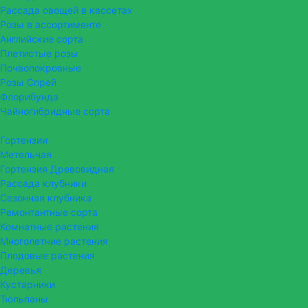
Рассада овощей в кассетах
Розы в ассортименте
Английские сорта
Плетистые розы
Почвопокровные
Розы Спрей
Флорибунда
Чайногибридные сорта
Шраб
Гортензии
Метельчая
Гортензия Древовидная
Рассада клубники
Сезонная клубника
Ремонтантные сорта
Комнатные растения
Многолетние растения
Плодовые растения
Деревья
Кустарники
Тюльпаны