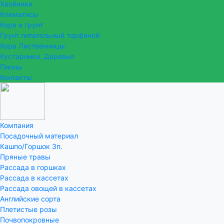
Хвойники
Клематисы
Кора и грунт
Грунт питательный торфяной
Кора Лиственницы
Кустарники, Деревья
Пионы
Контакты
Компания
Посадочный материал
Кашпо/Горшок 3п.
Пряные травы
Рассада в горшках
Рассада в кассетах
Рассада овощей в кассетах
Английские сорта
Плетистые розы
Почвопокровные