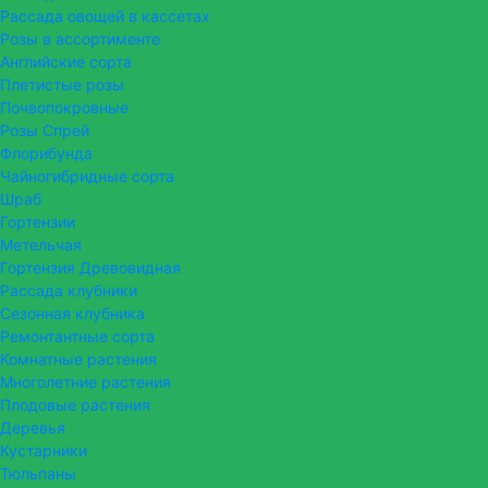
Рассада овощей в кассетах
Розы в ассортименте
Английские сорта
Плетистые розы
Почвопокровные
Розы Спрей
Флорибунда
Чайногибридные сорта
Шраб
Гортензии
Метельчая
Гортензия Древовидная
Рассада клубники
Сезонная клубника
Ремонтантные сорта
Комнатные растения
Многолетние растения
Плодовые растения
Деревья
Кустарники
Тюльпаны