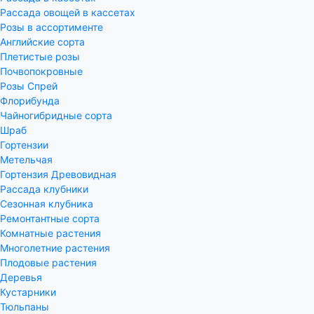
Рассада овощей в кассетах
Розы в ассортименте
Английские сорта
Плетистые розы
Почвопокровные
Розы Спрей
Флорибунда
Чайногибридные сорта
Шраб
Гортензии
Метельчая
Гортензия Древовидная
Рассада клубники
Сезонная клубника
Ремонтантные сорта
Комнатные растения
Многолетние растения
Плодовые растения
Деревья
Кустарники
Тюльпаны