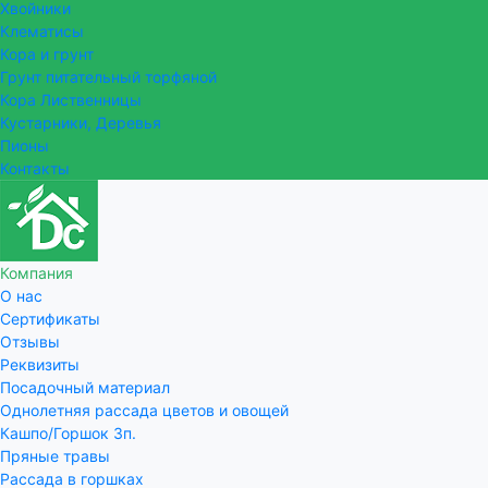
Хвойники
Клематисы
Кора и грунт
Грунт питательный торфяной
Кора Лиственницы
Кустарники, Деревья
Пионы
Контакты
Компания
О нас
Сертификаты
Отзывы
Реквизиты
Посадочный материал
Однолетняя рассада цветов и овощей
Кашпо/Горшок 3п.
Пряные травы
Рассада в горшках