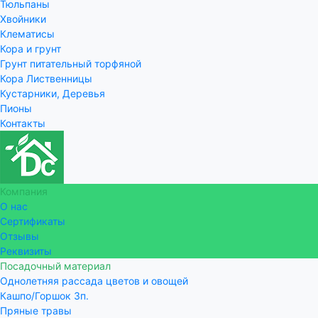
Тюльпаны
Хвойники
Клематисы
Кора и грунт
Грунт питательный торфяной
Кора Лиственницы
Кустарники, Деревья
Пионы
Контакты
Компания
О нас
Сертификаты
Отзывы
Реквизиты
Посадочный материал
Однолетняя рассада цветов и овощей
Кашпо/Горшок 3п.
Пряные травы