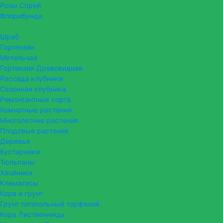
Розы Спрей
Флорибунда
Чайногибридные сорта
Шраб
Гортензии
Метельчая
Гортензия Древовидная
Рассада клубники
Сезонная клубника
Ремонтантные сорта
Комнатные растения
Многолетние растения
Плодовые растения
Деревья
Кустарники
Тюльпаны
Хвойники
Клематисы
Кора и грунт
Грунт питательный торфяной
Кора Лиственницы