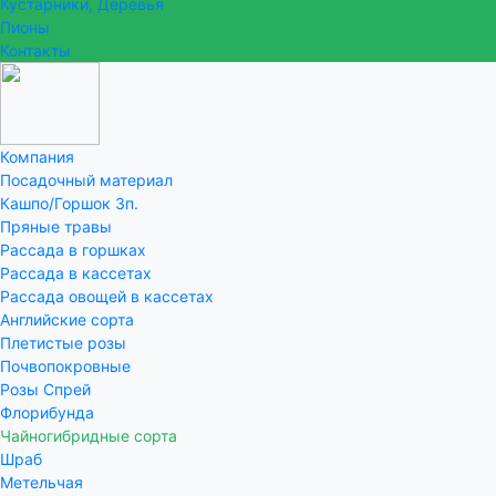
Кустарники, Деревья
Пионы
Контакты
Компания
Посадочный материал
Кашпо/Горшок 3п.
Пряные травы
Рассада в горшках
Рассада в кассетах
Рассада овощей в кассетах
Английские сорта
Плетистые розы
Почвопокровные
Розы Спрей
Флорибунда
Чайногибридные сорта
Шраб
Метельчая