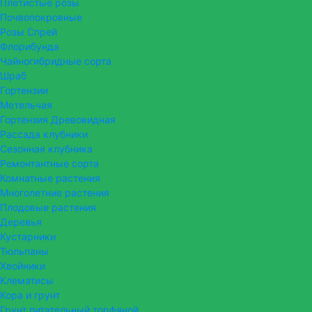
Плетистые розы
Почвопокровные
Розы Спрей
Флорибунда
Чайногибридные сорта
Шраб
Гортензии
Метельчая
Гортензия Древовидная
Рассада клубники
Сезонная клубника
Ремонтантные сорта
Комнатные растения
Многолетние растения
Плодовые растения
Деревья
Кустарники
Тюльпаны
Хвойники
Клематисы
Кора и грунт
Грунт питательный торфяной