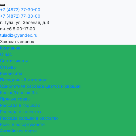
+7 (4872) 77-30-00
+7 (4872) 77-30-00
г. Тула, ул. Зелёная, д.3
пн-сб 8:00-17:00
tuladiz@yandex.ru
Заказать звонок
Компания
О нас
Сертификаты
Отзывы
Реквизиты
Посадочный материал
Однолетняя рассада цветов и овощей
Кашпо/Горшок 3п.
Пряные травы
Рассада в горшках
Рассада в кассетах
Рассада овощей в кассетах
Розы в ассортименте
Английские сорта