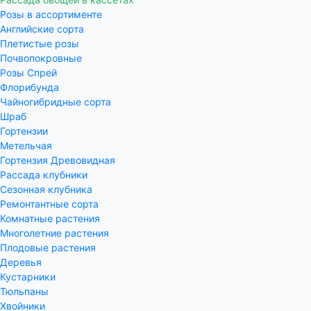
Розы в ассортименте
Английские сорта
Плетистые розы
Почвопокровные
Розы Спрей
Флорибунда
Чайногибридные сорта
Шраб
Гортензии
Метельчая
Гортензия Древовидная
Рассада клубники
Сезонная клубника
Ремонтантные сорта
Комнатные растения
Многолетние растения
Плодовые растения
Деревья
Кустарники
Тюльпаны
Хвойники