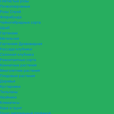
Плетистые розы
Почвопокровные
Розы Спрей
Флорибунда
Чайногибридные сорта
Шраб
Гортензии
Метельчая
Гортензия Древовидная
Рассада клубники
Сезонная клубника
Ремонтантные сорта
Комнатные растения
Многолетние растения
Плодовые растения
Деревья
Кустарники
Тюльпаны
Хвойники
Клематисы
Кора и грунт
Грунт питательный торфяной