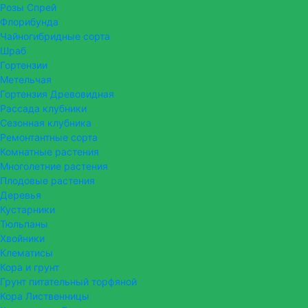
Розы Спрей
Флорибунда
Чайногибридные сорта
Шраб
Гортензии
Метельчая
Гортензия Древовидная
Рассада клубники
Сезонная клубника
Ремонтантные сорта
Комнатные растения
Многолетние растения
Плодовые растения
Деревья
Кустарники
Тюльпаны
Хвойники
Клематисы
Кора и грунт
Грунт питательный торфяной
Кора Лиственницы