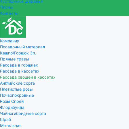
Кустарники, Деревья
Пионы
Контакты
Компания
Посадочный материал
Кашпо/Горшок 3п.
Пряные травы
Рассада в горшках
Рассада в кассетах
Рассада овощей в кассетах
Английские сорта
Плетистые розы
Почвопокровные
Розы Спрей
Флорибунда
Чайногибридные сорта
Шраб
Метельчая