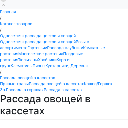
Главная
/
Каталог товаров
/
Однолетняя рассада цветов и овощей
Однолетняя рассада цветов и овощей
Розы в
ассортименте
Гортензии
Рассада клубники
Комнатные
растения
Многолетние растения
Плодовые
растения
Тюльпаны
Хвойники
Кора и
грунт
Клематисы
Пионы
Кустарники, Деревья
/
Рассада овощей в кассетах
Пряные травы
Рассада овощей в кассетах
Кашпо/Горшок
3п.
Рассада в горшках
Рассада в кассетах
Рассада овощей в
кассетах