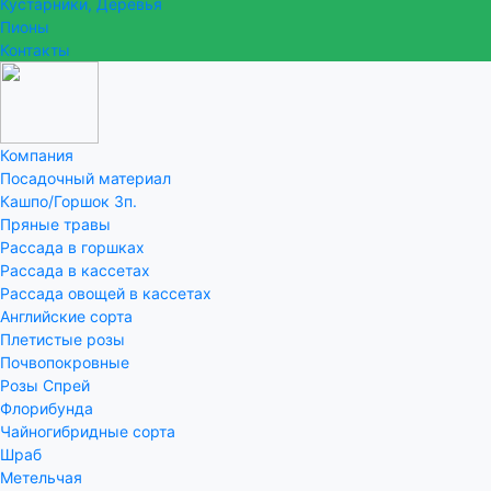
Кустарники, Деревья
Пионы
Контакты
Компания
Посадочный материал
Кашпо/Горшок 3п.
Пряные травы
Рассада в горшках
Рассада в кассетах
Рассада овощей в кассетах
Английские сорта
Плетистые розы
Почвопокровные
Розы Спрей
Флорибунда
Чайногибридные сорта
Шраб
Метельчая