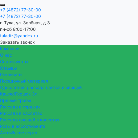
+7 (4872) 77-30-00
+7 (4872) 77-30-00
г. Тула, ул. Зелёная, д.3
пн-сб 8:00-17:00
tuladiz@yandex.ru
Заказать звонок
Компания
О нас
Сертификаты
Отзывы
Реквизиты
Посадочный материал
Однолетняя рассада цветов и овощей
Кашпо/Горшок 3п.
Пряные травы
Рассада в горшках
Рассада в кассетах
Рассада овощей в кассетах
Розы в ассортименте
Английские сорта