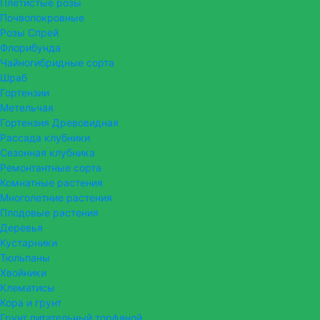
Плетистые розы
Почвопокровные
Розы Спрей
Флорибунда
Чайногибридные сорта
Шраб
Гортензии
Метельчая
Гортензия Древовидная
Рассада клубники
Сезонная клубника
Ремонтантные сорта
Комнатные растения
Многолетние растения
Плодовые растения
Деревья
Кустарники
Тюльпаны
Хвойники
Клематисы
Кора и грунт
Грунт питательный торфяной