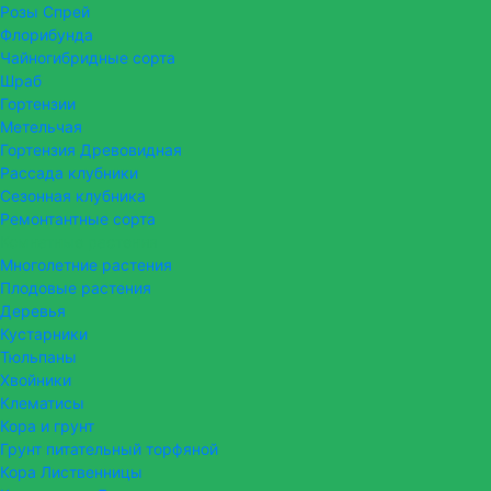
Розы Спрей
Флорибунда
Чайногибридные сорта
Шраб
Гортензии
Метельчая
Гортензия Древовидная
Рассада клубники
Сезонная клубника
Ремонтантные сорта
Комнатные растения
Многолетние растения
Плодовые растения
Деревья
Кустарники
Тюльпаны
Хвойники
Клематисы
Кора и грунт
Грунт питательный торфяной
Кора Лиственницы