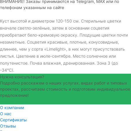
ВНИМАНИЕ! Заказы принимаются на Telegram, MAX или по
телефонам указанным на сайте
Куст высотой и диаметром 120-150 см. Стерильные цветки
вначале светло-зелёные, затем в основании соцветия
приобретают бело-кремовую окраску. Плодущие цветки почти
незаметные. Соцветия красивые, плотные, конусовидные,
длиннее, чем у сорта «Limelight», в них могут присутствовать
листья. Цветение в июле-сентябре. Место солнечное или
полутенистое. Почва влажная, дренированная. Зона 3 (до
-34°С).
Нужна консультация?
Подробно расскажем о наших услугах, видах работ и типовых
проектах, рассчитаем стоимость и подготовим индивидуальное
предложение!
Задать вопрос
О компании
О нас
Сертификаты
Отзывы