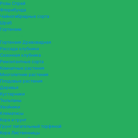
Розы Спрей
Флорибунда
Чайногибридные сорта
Шраб
Гортензии
Метельчая
Гортензия Древовидная
Рассада клубники
Сезонная клубника
Ремонтантные сорта
Комнатные растения
Многолетние растения
Плодовые растения
Деревья
Кустарники
Тюльпаны
Хвойники
Клематисы
Кора и грунт
Грунт питательный торфяной
Кора Лиственницы