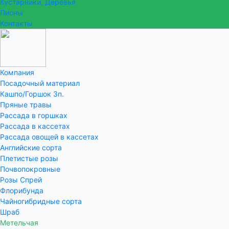
Кустарники, Деревья
Пионы
Контакты
Компания
Посадочный материал
Кашпо/Горшок 3п.
Пряные травы
Рассада в горшках
Рассада в кассетах
Рассада овощей в кассетах
Английские сорта
Плетистые розы
Почвопокровные
Розы Спрей
Флорибунда
Чайногибридные сорта
Шраб
Метельчая