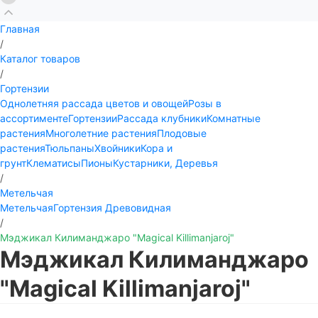
Главная
/
Каталог товаров
/
Гортензии
Однолетняя рассада цветов и овощей
Розы в
ассортименте
Гортензии
Рассада клубники
Комнатные
растения
Многолетние растения
Плодовые
растения
Тюльпаны
Хвойники
Кора и
грунт
Клематисы
Пионы
Кустарники, Деревья
/
Метельчая
Метельчая
Гортензия Древовидная
/
Мэджикал Килиманджаро "Magical Killimanjaroj"
Мэджикал Килиманджаро
"Magical Killimanjaroj"