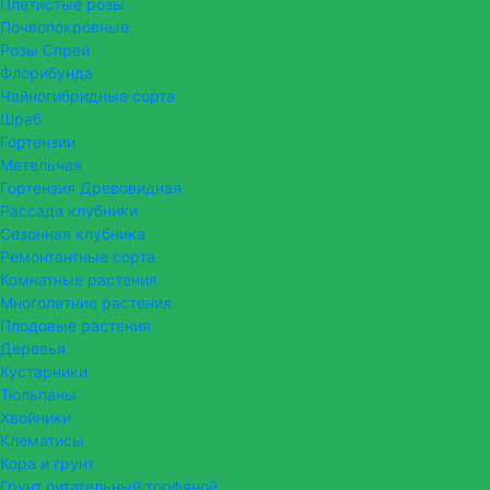
Плетистые розы
Почвопокровные
Розы Спрей
Флорибунда
Чайногибридные сорта
Шраб
Гортензии
Метельчая
Гортензия Древовидная
Рассада клубники
Сезонная клубника
Ремонтантные сорта
Комнатные растения
Многолетние растения
Плодовые растения
Деревья
Кустарники
Тюльпаны
Хвойники
Клематисы
Кора и грунт
Грунт питательный торфяной