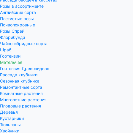
Розы в ассортименте
Английские сорта
Плетистые розы
Почвопокровные
Розы Спрей
Флорибунда
Чайногибридные сорта
Шраб
Гортензии
Метельчая
Гортензия Древовидная
Рассада клубники
Сезонная клубника
Ремонтантные сорта
Комнатные растения
Многолетние растения
Плодовые растения
Деревья
Кустарники
Тюльпаны
Хвойники