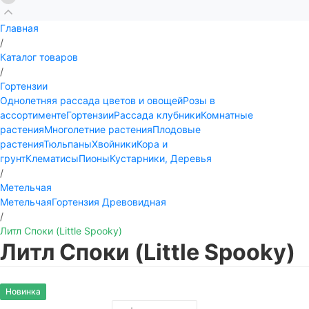
Главная
/
Каталог товаров
/
Гортензии
Однолетняя рассада цветов и овощей
Розы в
ассортименте
Гортензии
Рассада клубники
Комнатные
растения
Многолетние растения
Плодовые
растения
Тюльпаны
Хвойники
Кора и
грунт
Клематисы
Пионы
Кустарники, Деревья
/
Метельчая
Метельчая
Гортензия Древовидная
/
Литл Споки (Little Spooky)
Литл Споки (Little Spooky)
Новинка