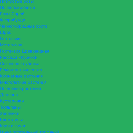
Плетистые розы
Почвопокровные
Розы Спрей
Флорибунда
Чайногибридные сорта
Шраб
Гортензии
Метельчая
Гортензия Древовидная
Рассада клубники
Сезонная клубника
Ремонтантные сорта
Комнатные растения
Многолетние растения
Плодовые растения
Деревья
Кустарники
Тюльпаны
Хвойники
Клематисы
Кора и грунт
Грунт питательный торфяной