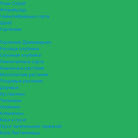
Розы Спрей
Флорибунда
Чайногибридные сорта
Шраб
Гортензии
Метельчая
Гортензия Древовидная
Рассада клубники
Сезонная клубника
Ремонтантные сорта
Комнатные растения
Многолетние растения
Плодовые растения
Деревья
Кустарники
Тюльпаны
Хвойники
Клематисы
Кора и грунт
Грунт питательный торфяной
Кора Лиственницы