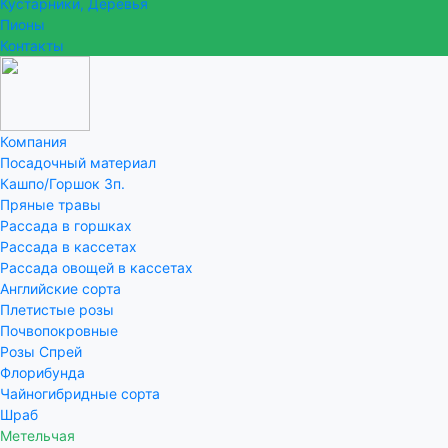
Кустарники, Деревья
Пионы
Контакты
Компания
Посадочный материал
Кашпо/Горшок 3п.
Пряные травы
Рассада в горшках
Рассада в кассетах
Рассада овощей в кассетах
Английские сорта
Плетистые розы
Почвопокровные
Розы Спрей
Флорибунда
Чайногибридные сорта
Шраб
Метельчая