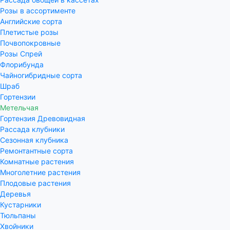
Розы в ассортименте
Английские сорта
Плетистые розы
Почвопокровные
Розы Спрей
Флорибунда
Чайногибридные сорта
Шраб
Гортензии
Метельчая
Гортензия Древовидная
Рассада клубники
Сезонная клубника
Ремонтантные сорта
Комнатные растения
Многолетние растения
Плодовые растения
Деревья
Кустарники
Тюльпаны
Хвойники