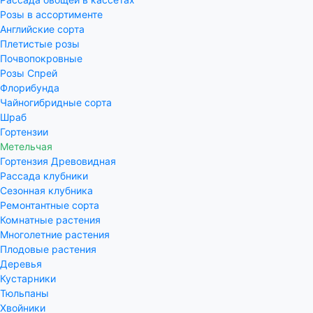
Розы в ассортименте
Английские сорта
Плетистые розы
Почвопокровные
Розы Спрей
Флорибунда
Чайногибридные сорта
Шраб
Гортензии
Метельчая
Гортензия Древовидная
Рассада клубники
Сезонная клубника
Ремонтантные сорта
Комнатные растения
Многолетние растения
Плодовые растения
Деревья
Кустарники
Тюльпаны
Хвойники