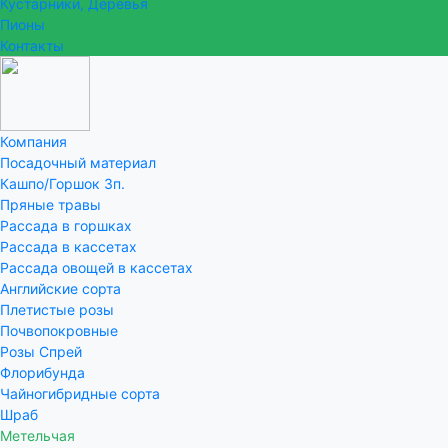
Кустарники, Деревья
Пионы
Контакты
Компания
Посадочный материал
Кашпо/Горшок 3п.
Пряные травы
Рассада в горшках
Рассада в кассетах
Рассада овощей в кассетах
Английские сорта
Плетистые розы
Почвопокровные
Розы Спрей
Флорибунда
Чайногибридные сорта
Шраб
Метельчая