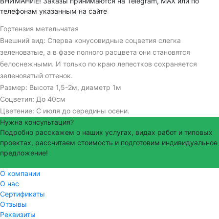
ВНИМАНИЕ! Заказы принимаются на Telegram, MAX или по
телефонам указанным на сайте
Гортензия метельчатая
Внешний вид: Сперва конусовидные соцветия слегка
зеленоватые, а в фазе полного расцвета они становятся
белоснежными. И только по краю лепестков сохраняется
зеленоватый оттенок.
Размер: Высота 1,5-2м, диаметр 1м
Соцветия: До 40см
Цветение: С июля до середины осени.
Нужна консультация?
Подробно расскажем о наших услугах, видах работ и типовых
проектах, рассчитаем стоимость и подготовим индивидуальное
предложение!
Задать вопрос
О компании
О нас
Сертификаты
Отзывы
Реквизиты