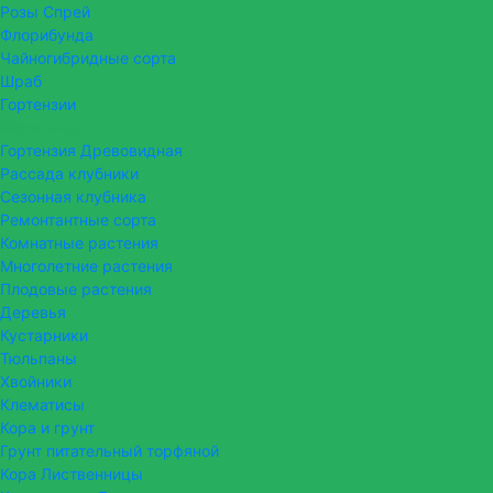
Розы Спрей
Флорибунда
Чайногибридные сорта
Шраб
Гортензии
Метельчая
Гортензия Древовидная
Рассада клубники
Сезонная клубника
Ремонтантные сорта
Комнатные растения
Многолетние растения
Плодовые растения
Деревья
Кустарники
Тюльпаны
Хвойники
Клематисы
Кора и грунт
Грунт питательный торфяной
Кора Лиственницы