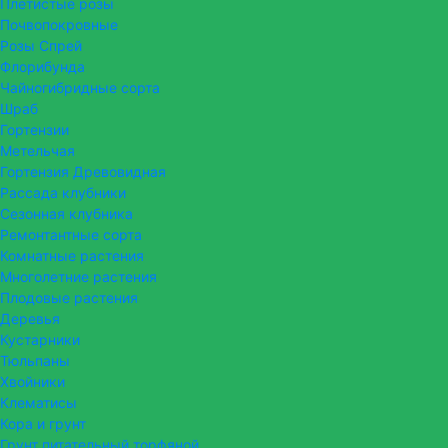
Плетистые розы
Почвопокровные
Розы Спрей
Флорибунда
Чайногибридные сорта
Шраб
Гортензии
Метельчая
Гортензия Древовидная
Рассада клубники
Сезонная клубника
Ремонтантные сорта
Комнатные растения
Многолетние растения
Плодовые растения
Деревья
Кустарники
Тюльпаны
Хвойники
Клематисы
Кора и грунт
Грунт питательный торфяной