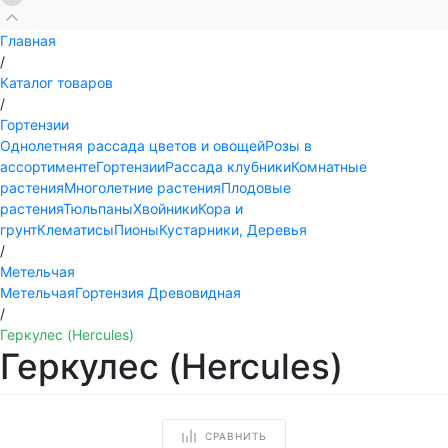
Главная
/
Каталог товаров
/
Гортензии
Однолетняя рассада цветов и овощей
Розы в
ассортименте
Гортензии
Рассада клубники
Комнатные
растения
Многолетние растения
Плодовые
растения
Тюльпаны
Хвойники
Кора и
грунт
Клематисы
Пионы
Кустарники, Деревья
/
Метельчая
Метельчая
Гортензия Древовидная
/
Геркулес (Hercules)
Геркулес (Hercules)
СРАВНИТЬ