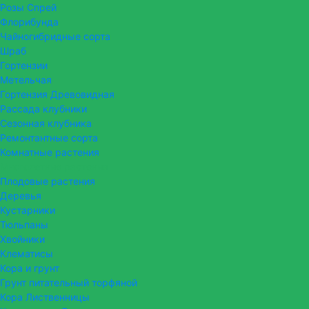
Розы Спрей
Флорибунда
Чайногибридные сорта
Шраб
Гортензии
Метельчая
Гортензия Древовидная
Рассада клубники
Сезонная клубника
Ремонтантные сорта
Комнатные растения
Многолетние растения
Плодовые растения
Деревья
Кустарники
Тюльпаны
Хвойники
Клематисы
Кора и грунт
Грунт питательный торфяной
Кора Лиственницы