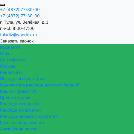
+7 (4872) 77-30-00
+7 (4872) 77-30-00
г. Тула, ул. Зелёная, д.3
пн-сб 8:00-17:00
tuladiz@yandex.ru
Заказать звонок
Компания
О нас
Сертификаты
Отзывы
Реквизиты
Посадочный материал
Однолетняя рассада цветов и овощей
Кашпо/Горшок 3п.
Пряные травы
Рассада в горшках
Рассада в кассетах
Рассада овощей в кассетах
Розы в ассортименте
Английские сорта