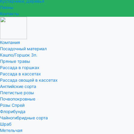
Кустарники, Деревья
Пионы
Контакты
Компания
Посадочный материал
Кашпо/Горшок 3п.
Пряные травы
Рассада в горшках
Рассада в кассетах
Рассада овощей в кассетах
Английские сорта
Плетистые розы
Почвопокровные
Розы Спрей
Флорибунда
Чайногибридные сорта
Шраб
Метельчая