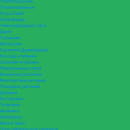
Плетистые розы
Почвопокровные
Розы Спрей
Флорибунда
Чайногибридные сорта
Шраб
Гортензии
Метельчая
Гортензия Древовидная
Рассада клубники
Сезонная клубника
Ремонтантные сорта
Комнатные растения
Многолетние растения
Плодовые растения
Деревья
Кустарники
Тюльпаны
Хвойники
Клематисы
Кора и грунт
Грунт питательный торфяной