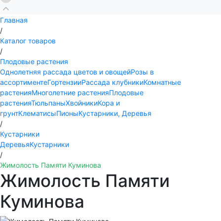
Главная
/
Каталог товаров
/
Плодовые растения
Однолетняя рассада цветов и овощей
Розы в
ассортименте
Гортензии
Рассада клубники
Комнатные
растения
Многолетние растения
Плодовые
растения
Тюльпаны
Хвойники
Кора и
грунт
Клематисы
Пионы
Кустарники, Деревья
/
Кустарники
Деревья
Кустарники
/
Жимолость Памяти Куминова
Жимолость Памяти
Куминова