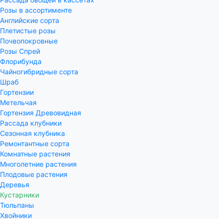
Розы в ассортименте
Английские сорта
Плетистые розы
Почвопокровные
Розы Спрей
Флорибунда
Чайногибридные сорта
Шраб
Гортензии
Метельчая
Гортензия Древовидная
Рассада клубники
Сезонная клубника
Ремонтантные сорта
Комнатные растения
Многолетние растения
Плодовые растения
Деревья
Кустарники
Тюльпаны
Хвойники