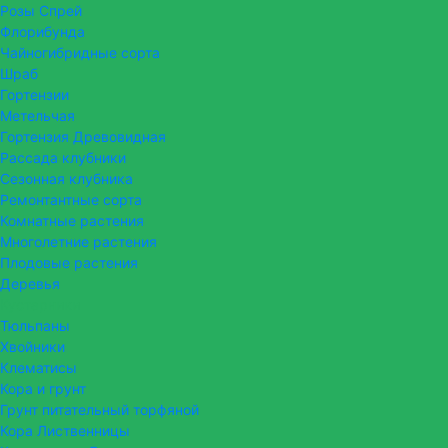
Розы Спрей
Флорибунда
Чайногибридные сорта
Шраб
Гортензии
Метельчая
Гортензия Древовидная
Рассада клубники
Сезонная клубника
Ремонтантные сорта
Комнатные растения
Многолетние растения
Плодовые растения
Деревья
Кустарники
Тюльпаны
Хвойники
Клематисы
Кора и грунт
Грунт питательный торфяной
Кора Лиственницы