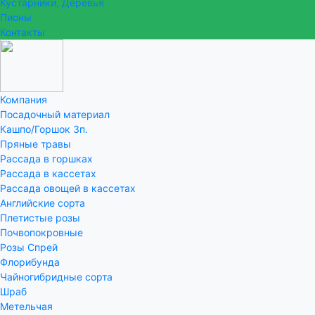
Кустарники, Деревья
Пионы
Контакты
Компания
Посадочный материал
Кашпо/Горшок 3п.
Пряные травы
Рассада в горшках
Рассада в кассетах
Рассада овощей в кассетах
Английские сорта
Плетистые розы
Почвопокровные
Розы Спрей
Флорибунда
Чайногибридные сорта
Шраб
Метельчая