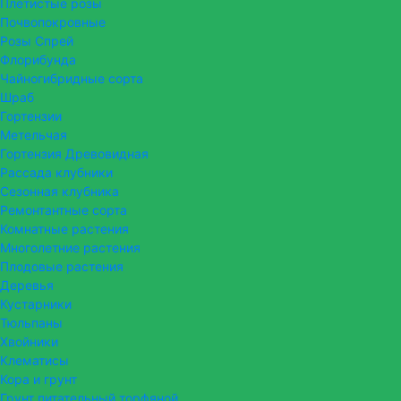
Плетистые розы
Почвопокровные
Розы Спрей
Флорибунда
Чайногибридные сорта
Шраб
Гортензии
Метельчая
Гортензия Древовидная
Рассада клубники
Сезонная клубника
Ремонтантные сорта
Комнатные растения
Многолетние растения
Плодовые растения
Деревья
Кустарники
Тюльпаны
Хвойники
Клематисы
Кора и грунт
Грунт питательный торфяной