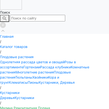
Поиск
Главная
/
Каталог товаров
/
Плодовые растения
Однолетняя рассада цветов и овощей
Розы в
ассортименте
Гортензии
Рассада клубники
Комнатные
растения
Многолетние растения
Плодовые
растения
Тюльпаны
Хвойники
Кора и
грунт
Клематисы
Пионы
Кустарники, Деревья
/
Кустарники
Деревья
Кустарники
/
Малина Ремонтантная Полана