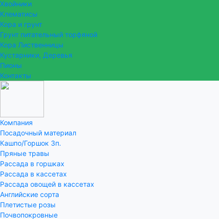
Хвойники
Клематисы
Кора и грунт
Грунт питательный торфяной
Кора Лиственницы
Кустарники, Деревья
Пионы
Контакты
Компания
Посадочный материал
Кашпо/Горшок 3п.
Пряные травы
Рассада в горшках
Рассада в кассетах
Рассада овощей в кассетах
Английские сорта
Плетистые розы
Почвопокровные