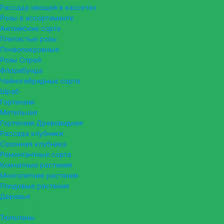
Рассада овощей в кассетах
Розы в ассортименте
Английские сорта
Плетистые розы
Почвопокровные
Розы Спрей
Флорибунда
Чайногибридные сорта
Шраб
Гортензии
Метельчая
Гортензия Древовидная
Рассада клубники
Сезонная клубника
Ремонтантные сорта
Комнатные растения
Многолетние растения
Плодовые растения
Деревья
Кустарники
Тюльпаны