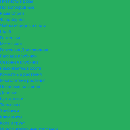
Плетистые розы
Почвопокровные
Розы Спрей
Флорибунда
Чайногибридные сорта
Шраб
Гортензии
Метельчая
Гортензия Древовидная
Рассада клубники
Сезонная клубника
Ремонтантные сорта
Комнатные растения
Многолетние растения
Плодовые растения
Деревья
Кустарники
Тюльпаны
Хвойники
Клематисы
Кора и грунт
Грунт питательный торфяной