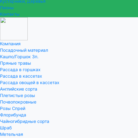
Кустарники, Деревья
Пионы
Контакты
Компания
Посадочный материал
Кашпо/Горшок 3п.
Пряные травы
Рассада в горшках
Рассада в кассетах
Рассада овощей в кассетах
Английские сорта
Плетистые розы
Почвопокровные
Розы Спрей
Флорибунда
Чайногибридные сорта
Шраб
Метельчая