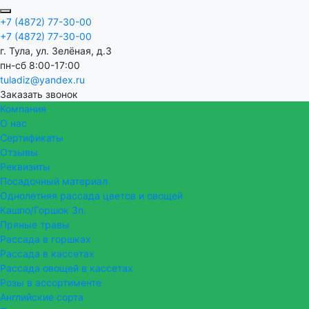
+7 (4872) 77-30-00
+7 (4872) 77-30-00
г. Тула, ул. Зелёная, д.3
пн-сб 8:00-17:00
tuladiz@yandex.ru
Заказать звонок
Компания
О нас
Сертификаты
Отзывы
Реквизиты
Посадочный материал
Однолетняя рассада цветов и овощей
Кашпо/Горшок 3п.
Пряные травы
Рассада в горшках
Рассада в кассетах
Рассада овощей в кассетах
Розы в ассортименте
Английские сорта