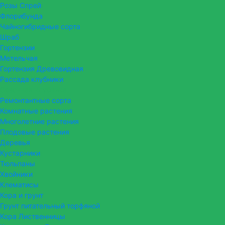
Розы Спрей
Флорибунда
Чайногибридные сорта
Шраб
Гортензии
Метельчая
Гортензия Древовидная
Рассада клубники
Сезонная клубника
Ремонтантные сорта
Комнатные растения
Многолетние растения
Плодовые растения
Деревья
Кустарники
Тюльпаны
Хвойники
Клематисы
Кора и грунт
Грунт питательный торфяной
Кора Лиственницы