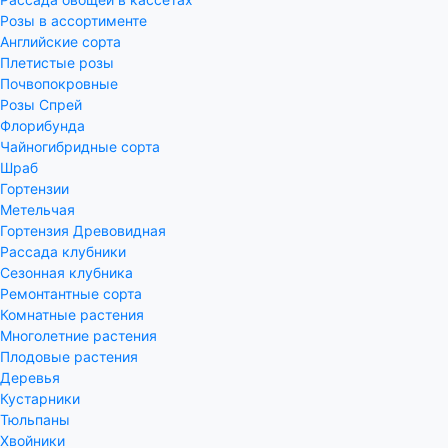
Розы в ассортименте
Английские сорта
Плетистые розы
Почвопокровные
Розы Спрей
Флорибунда
Чайногибридные сорта
Шраб
Гортензии
Метельчая
Гортензия Древовидная
Рассада клубники
Сезонная клубника
Ремонтантные сорта
Комнатные растения
Многолетние растения
Плодовые растения
Деревья
Кустарники
Тюльпаны
Хвойники