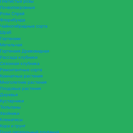
Плетистые розы
Почвопокровные
Розы Спрей
Флорибунда
Чайногибридные сорта
Шраб
Гортензии
Метельчая
Гортензия Древовидная
Рассада клубники
Сезонная клубника
Ремонтантные сорта
Комнатные растения
Многолетние растения
Плодовые растения
Деревья
Кустарники
Тюльпаны
Хвойники
Клематисы
Кора и грунт
Грунт питательный торфяной