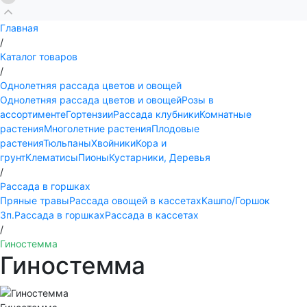
Главная
/
Каталог товаров
/
Однолетняя рассада цветов и овощей
Однолетняя рассада цветов и овощей
Розы в
ассортименте
Гортензии
Рассада клубники
Комнатные
растения
Многолетние растения
Плодовые
растения
Тюльпаны
Хвойники
Кора и
грунт
Клематисы
Пионы
Кустарники, Деревья
/
Рассада в горшках
Пряные травы
Рассада овощей в кассетах
Кашпо/Горшок
3п.
Рассада в горшках
Рассада в кассетах
/
Гиностемма
Гиностемма