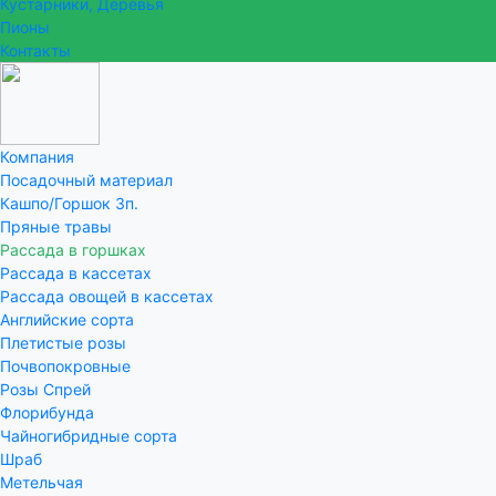
Кустарники, Деревья
Пионы
Контакты
Компания
Посадочный материал
Кашпо/Горшок 3п.
Пряные травы
Рассада в горшках
Рассада в кассетах
Рассада овощей в кассетах
Английские сорта
Плетистые розы
Почвопокровные
Розы Спрей
Флорибунда
Чайногибридные сорта
Шраб
Метельчая