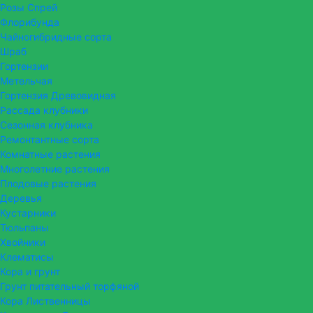
Розы Спрей
Флорибунда
Чайногибридные сорта
Шраб
Гортензии
Метельчая
Гортензия Древовидная
Рассада клубники
Сезонная клубника
Ремонтантные сорта
Комнатные растения
Многолетние растения
Плодовые растения
Деревья
Кустарники
Тюльпаны
Хвойники
Клематисы
Кора и грунт
Грунт питательный торфяной
Кора Лиственницы