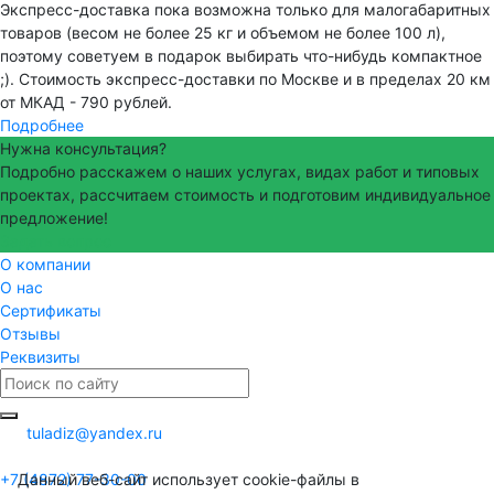
Экспресс-доставка пока возможна только для малогабаритных
товаров (весом не более 25 кг и объемом не более 100 л),
поэтому советуем в подарок выбирать что-нибудь компактное
;). Стоимость экспресс-доставки по Москве и в пределах 20 км
от МКАД - 790 рублей.
Подробнее
Нужна консультация?
Подробно расскажем о наших услугах, видах работ и типовых
проектах, рассчитаем стоимость и подготовим индивидуальное
предложение!
Задать вопрос
О компании
О нас
Сертификаты
Отзывы
Реквизиты
tuladiz@yandex.ru
+7 (4872) 77-30-00
Данный веб-сайт использует cookie-файлы в