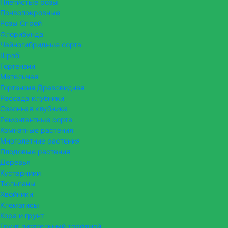
Плетистые розы
Почвопокровные
Розы Спрей
Флорибунда
Чайногибридные сорта
Шраб
Гортензии
Метельчая
Гортензия Древовидная
Рассада клубники
Сезонная клубника
Ремонтантные сорта
Комнатные растения
Многолетние растения
Плодовые растения
Деревья
Кустарники
Тюльпаны
Хвойники
Клематисы
Кора и грунт
Грунт питательный торфяной