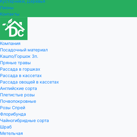
Кустарники, Деревья
Пионы
Контакты
Компания
Посадочный материал
Кашпо/Горшок 3п.
Пряные травы
Рассада в горшках
Рассада в кассетах
Рассада овощей в кассетах
Английские сорта
Плетистые розы
Почвопокровные
Розы Спрей
Флорибунда
Чайногибридные сорта
Шраб
Метельчая