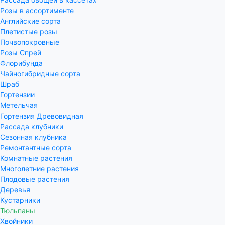
Розы в ассортименте
Английские сорта
Плетистые розы
Почвопокровные
Розы Спрей
Флорибунда
Чайногибридные сорта
Шраб
Гортензии
Метельчая
Гортензия Древовидная
Рассада клубники
Сезонная клубника
Ремонтантные сорта
Комнатные растения
Многолетние растения
Плодовые растения
Деревья
Кустарники
Тюльпаны
Хвойники