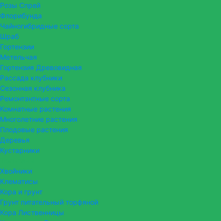
Розы Спрей
Флорибунда
Чайногибридные сорта
Шраб
Гортензии
Метельчая
Гортензия Древовидная
Рассада клубники
Сезонная клубника
Ремонтантные сорта
Комнатные растения
Многолетние растения
Плодовые растения
Деревья
Кустарники
Тюльпаны
Хвойники
Клематисы
Кора и грунт
Грунт питательный торфяной
Кора Лиственницы