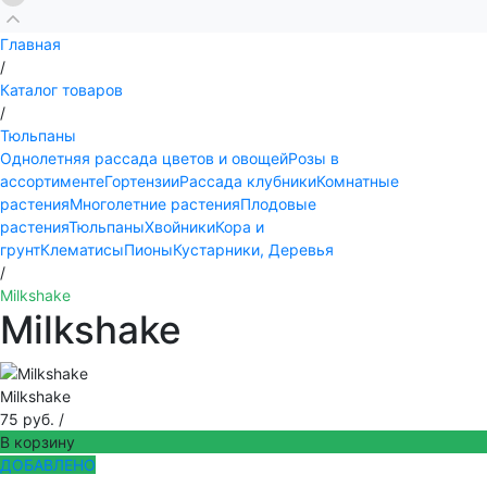
Главная
/
Каталог товаров
/
Тюльпаны
Однолетняя рассада цветов и овощей
Розы в
ассортименте
Гортензии
Рассада клубники
Комнатные
растения
Многолетние растения
Плодовые
растения
Тюльпаны
Хвойники
Кора и
грунт
Клематисы
Пионы
Кустарники, Деревья
/
Milkshake
Milkshake
Milkshake
75 руб.
/
В корзину
ДОБАВЛЕНО